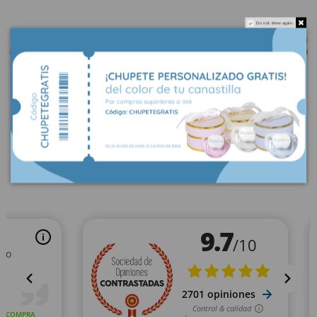
Do not show again.
Te la
enviamos en 24 horas
Espera a hacer muy feliz a una
a casa o al hospital para dar la
familia, nuestros
regalos son
bienvenida
inolvidables.
NUESTRAS VALORACIONES