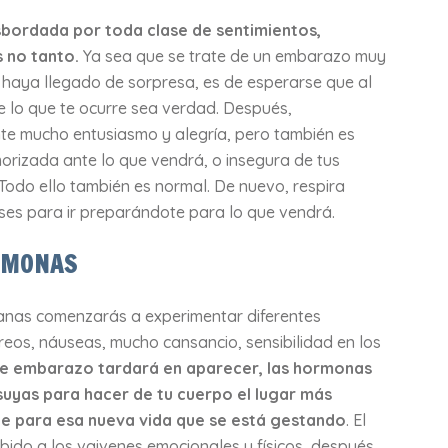
sbordada por toda clase de sentimientos,
 no tanto.
Ya sea que se trate de un embarazo muy
haya llegado de sorpresa, es de esperarse que al
ue lo que te ocurre sea verdad. Después,
e mucho entusiasmo y alegría, pero también es
morizada ante lo que vendrá, o insegura de tus
odo ello también es normal. De nuevo, respira
ses para ir preparándote para lo que vendrá.
RMONAS
anas comenzarás a experimentar diferentes
eos, náuseas, mucho cansancio, sensibilidad en los
a de embarazo tardará en aparecer, las hormonas
suyas para hacer de tu cuerpo el lugar más
e para esa nueva vida que se está gestando
. El
debido a los vaivenes emocionales y físicos, después