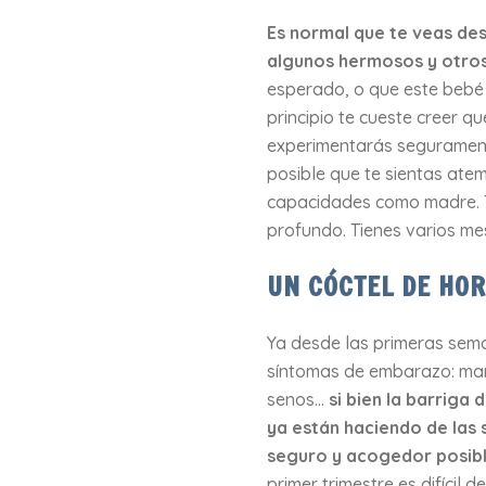
Es normal que te veas de
algunos hermosos y otros
esperado, o que este bebé 
principio te cueste creer q
experimentarás segurament
posible que te sientas ate
capacidades como madre. T
profundo. Tienes varios me
UN CÓCTEL DE HO
Ya desde las primeras sem
síntomas de embarazo: mar
senos…
si bien la barrig
ya están haciendo de las 
seguro y acogedor posibl
primer trimestre es difícil 