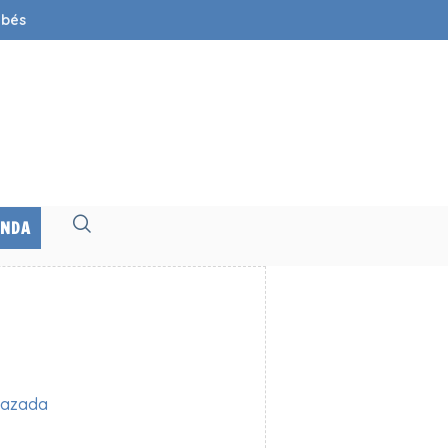
ebés
ENDA
azada