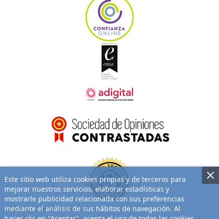
Este sitio web utiliza cookies propias y de terceros para
mejorar nuestros servicios, elaborar estadísticas y
mostrarle publicidad relacionada con sus preferencias
mediante el análisis de sus hábitos de navegación. Al
Orgullosos de colaborar con:
hacer clic en "Aceptar", acepta el uso de todas las cookies.