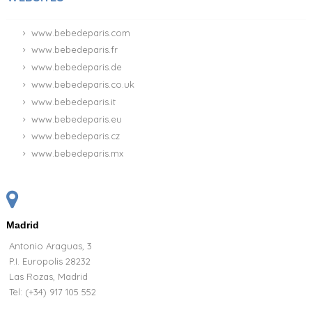
www.bebedeparis.com
www.bebedeparis.fr
www.bebedeparis.de
www.bebedeparis.co.uk
www.bebedeparis.it
www.bebedeparis.eu
www.bebedeparis.cz
www.bebedeparis.mx
Madrid
Antonio Araguas, 3
P.I. Europolis 28232
Las Rozas, Madrid
Tel:
(+34) 917 105 552