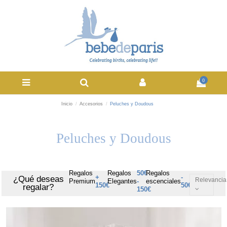
0
Inicio
Accesorios
Peluches y Doudous
Peluches y Doudous
Regalos
Regalos
50€
Regalos
+
-
¿Qué deseas
Relevancia
Premium
Elegantes
-
escenciales
150€
50€
regalar?
150€