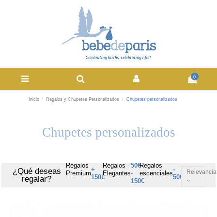
0
Inicio
Regalos y Chupetes Personalizados
Chupetes personalizados
Chupetes personalizados
Regalos
Regalos
50€
Regalos
+
-
¿Qué deseas
Relevancia
Premium
Elegantes
-
escenciales
150€
50€
regalar?
150€