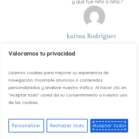
y que fue niño o niña.?
karina Rodríguez
20 marzo, 2022
Valoramos tu privacidad
Hola buenas noches mi
nombrees karina Rodríguez
Usamos cookies para mejorar su experiencia de
yemgo 10 semanas de
navegación, mostrarle anuncios o contenidos
embarazo, escupo mucho y me
personalizados y analizar nuestro tráfico. Al hacer clic en
da por comer cosas dulces
“Aceptar todo” usted da su consentimiento a nuestro uso
de las cookies.
REPLY
Personalizar
Rechazar todo
Aceptar todo
Karina