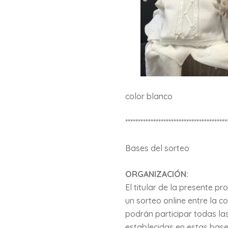
color blanco
****************************************
Bases del sorteo
ORGANIZACIÓN:
El titular de la presente p
un sorteo online entre la c
podrán participar todas la
establecidas en estas base