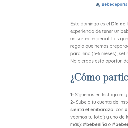
By
Bebedeparis
Este domingo es el
Día de 
experiencia de tener un be
un sorteo especial. Las ga
regalo que hemos preparado
para niño (3-6 meses), set 
No pierdas esta oportunidad
¿Cómo partic
1-
Síguenos en Instagram y
2-
Sube a tu cuenta de In
sienta el embarazo
, con
d
veamos tu foto!) y uno de l
más):
#bebeniña
o
#bebe