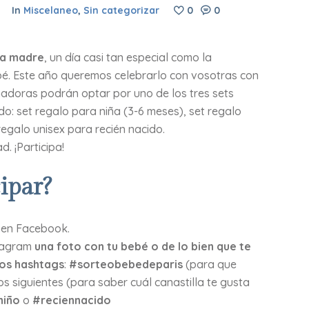
In
Miscelaneo
,
Sin categorizar
0
0
la madre
, un día casi tan especial como la
bé. Este año queremos celebrarlo con vosotras con
nadoras podrán optar por uno de los tres sets
: set regalo para niña (3-6 meses), set regalo
regalo unisex para recién nacido.
. ¡Participa!
ipar?
 en Facebook.
stagram
una foto con tu bebé o de lo bien que te
os hashtags
:
#sorteobebedeparis
(para que
os siguientes (para saber cuál canastilla te gusta
niño
o
#reciennacido