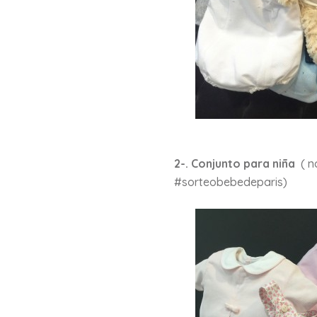
2-. Conjunto para niña
( no
#sorteobebedeparis)