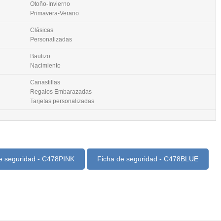
Otoño-Invierno
Primavera-Verano
Clásicas
Personalizadas
Bautizo
Nacimiento
Canastillas
Regalos Embarazadas
Tarjetas personalizadas
e seguridad - C478PINK
Ficha de seguridad - C478BLUE