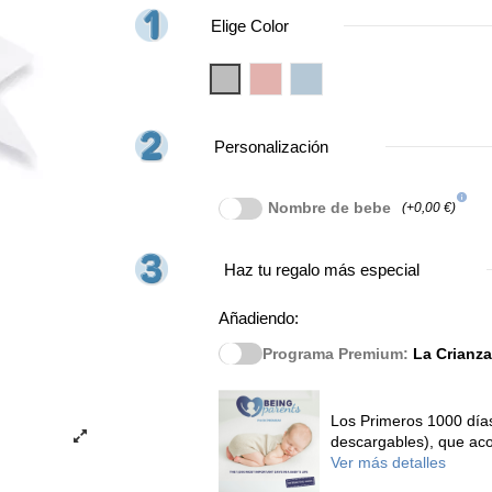
Elige Color
Gris
Rosa
Azul
Personalización
info
Nombre de bebe
(+0,00 €)
Haz tu regalo más especial
Añadiendo:
Programa Premium:
La Crianza
Los Primeros 1000 días
descargables), que aco
Ver más detalles