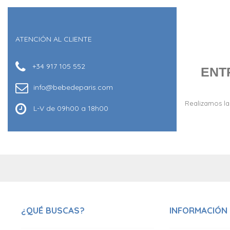
ATENCIÓN AL CLIENTE
+34 917 105 552
ENT
info@bebedeparis.com
Realizamos la
L-V de 09h00 a 18h00
¿QUÉ BUSCAS?
INFORMACIÓN