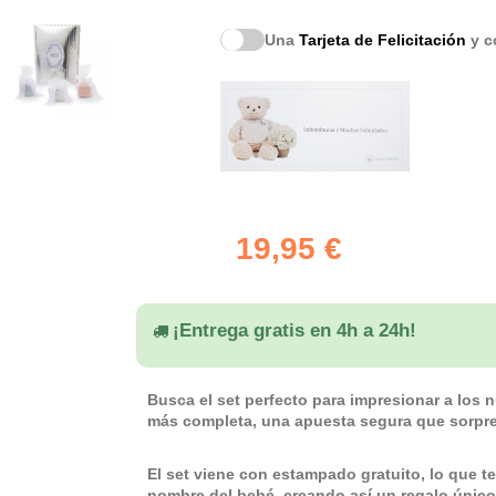
Una
Tarjeta de Felicitación
y co
19,95 €
¡Entrega gratis en 4h a 24h!
Busca el set perfecto para impresionar a los
más completa, una apuesta segura que sorpre
El set viene con estampado gratuito, lo que te
nombre del bebé, creando así un regalo único