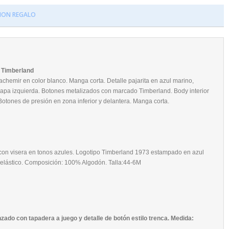
ION REGALO
 Timberland
hemir en color blanco. Manga corta. Detalle pajarita en azul marino,
lapa izquierda. Botones metalizados con marcado Timberland. Body interior
 Botones de presión en zona inferior y delantera. Manga corta.
ro con visera en tonos azules. Logotipo Timberland 1973 estampado en azul
ste elástico. Composición: 100% Algodón. Talla:44-6M
zado con tapadera a juego y detalle de botón estilo trenca. Medida: