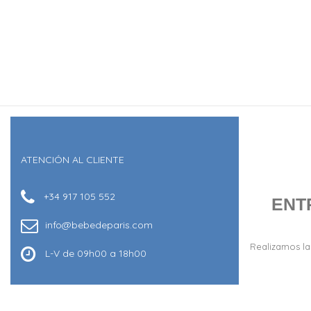
ATENCIÓN AL CLIENTE
+34 917 105 552
ENT
info@bebedeparis.com
Realizamos la
L-V de 09h00 a 18h00