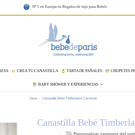
Nº 1 en Europa en Regalos de lujo para Bebés
RESA
CREA TU CANASTILLA
TARTA DE PAÑALES
CHUPETES P
BABY SHOWER Y EXPERIENCIAS
Inicio
Canastilla Bebé Timberland Cachemir
Canastilla Bebé Timberl
Personalizar camiseta del osi