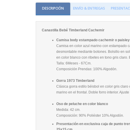
DESCRIPCIÓN
ENVÍO & ENTREGAS
PRESENTAC
Canastilla Bebé Timberland Cachemir
Camisa body estampado cachemir o paisley
Camisa en color azul marino con estampado cac
desmontable mediante botones. Bolsillo en so
en color blanco con ribetes en tono gris claro.
Talla: 6Meses - 67Cm.
Composición Prendas: 100% Algodón.
Gorra 1973 Timberland
Clásica gorra estilo béisbol en color gris cla
marino en el frontal. Doble forro interior. Aju
Oso de peluche en color blanco
Medida: 42 cm.
Composición: 90% Poliéster 10% Algodón.
Presentación en exclusiva caja de punto tren
25x15 cm