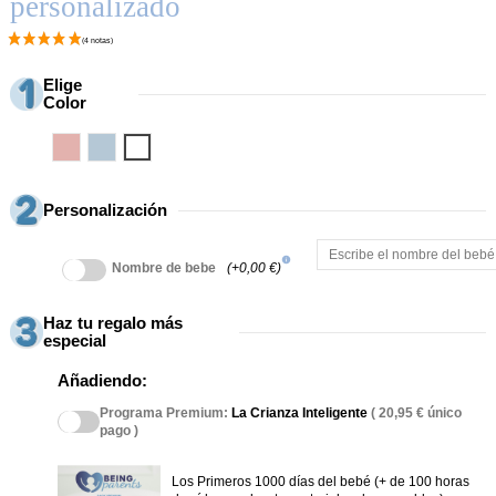
personalizado
Elige
Color
Rosa
Azul
Blanco
Personalización
info
Nombre de bebe
(+0,00 €)
Haz tu regalo más
especial
Añadiendo:
Programa Premium:
La Crianza Inteligente
( 20,95 € único
pago )
Los Primeros 1000 días del bebé (+ de 100 horas