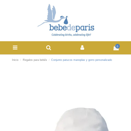
0
Inicio
Regalos para bebés
Conjunto patucos manoplas y gorro personalizado