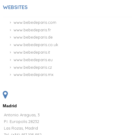
WEBSITES
www.bebedeparis.com
www.bebedeparis.fr
www.bebedeparis.de
www.bebedeparis.co.uk
www.bebedeparis.it
www.bebedeparis.eu
www.bebedeparis.cz
www.bebedeparis.mx
Madrid
Antonio Araguas, 3
P.I. Europolis 28232
Las Rozas, Madrid
Tel:
(+34) 917 105 552