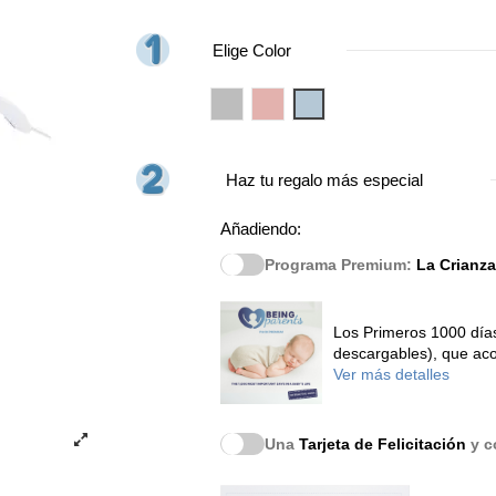
Elige Color
Gris
Rosa
Azul
Haz tu regalo más especial
Añadiendo:
Programa Premium:
La Crianza
Los Primeros 1000 días
descargables), que aco
Ver más detalles
Una
Tarjeta de Felicitación
y co