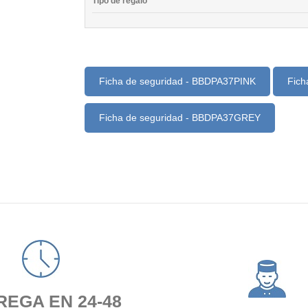
Tipo de regalo
Ficha de seguridad - BBDPA37PINK
Fich
Ficha de seguridad - BBDPA37GREY
REGA EN 24-48