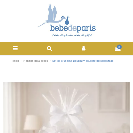
0
Inicio
Regalos para bebés
Set de Muselina Doudou y chupete personalizado