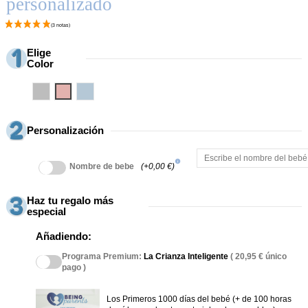
personalizado
Elige
Color
Gris
Rosa
Azul
Personalización
info
Nombre de bebe
(+0,00 €)
Haz tu regalo más
especial
Añadiendo:
Programa Premium:
La Crianza Inteligente
( 20,95 € único
pago )
Los Primeros 1000 días del bebé (+ de 100 horas