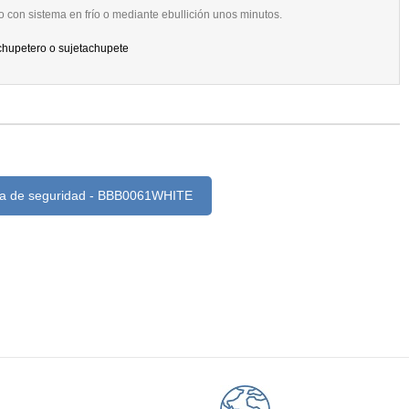
o con sistema en frío o mediante ebullición unos minutos.
chupetero o sujetachupete
ha de seguridad - BBB0061WHITE