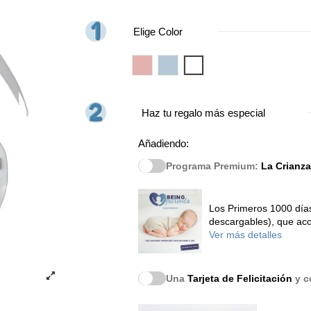
Elige Color
Rosa
Azul
Blanco
Haz tu regalo más especial
Añadiendo:
Programa Premium:
La Crianza
Los Primeros 1000 días
descargables), que aco
Ver más detalles
Una
Tarjeta de Felicitación
y co