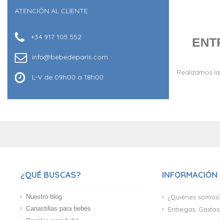
ATENCIÓN AL CLIENTE
+34 917 105 552
ENT
info@bebedeparis.com
Realizamos la
L-V de 09h00 a 18h00
¿QUÉ BUSCAS?
INFORMACIÓN
Nuestro blog
¿Quiénes somos
Canastillas para bebés
Entregas, Gastos