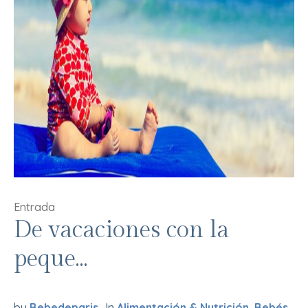
Entrada
De vacaciones con la
peque…
by
Bebedeparis
In
Alimentación & Nutrición
,
Bebés
,