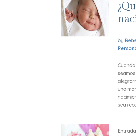
¿Qu
nac
by
Bebe
Person
Cuando 
seamos 
alegrar
una man
nacimien
sea reco
Entrada