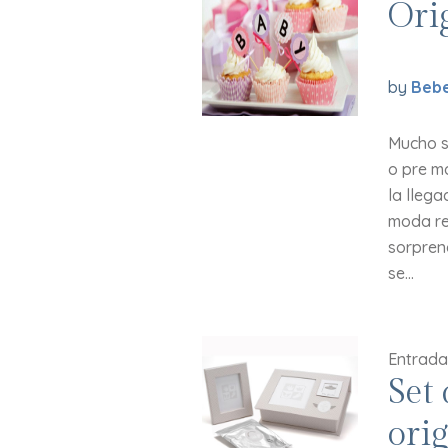
Ori
by
Bebe
Mucho s
o pre m
la llega
moda re
sorpren
se...
Entrada
Set
orig