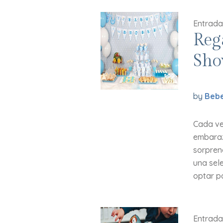
Entrada
Reg
Sho
by
Bebe
Cada ve
embaraz
sorpren
una sel
optar po
Entrada