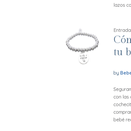
lazos co
Entrada
Cóm
tu 
by
Bebe
Seguram
con las
cochecit
comprar 
bebé rec