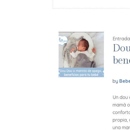
Entrada
Dou
ben
by
Bebe
Un dou 
mamá o 
confort
propia,
una man