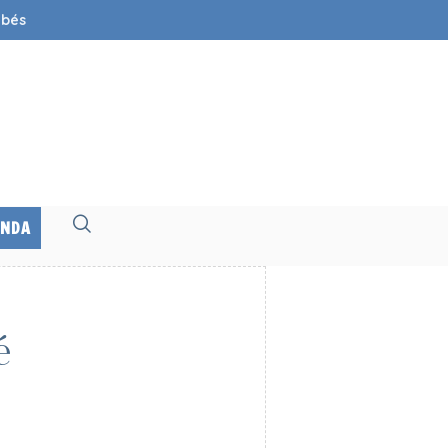
ebés
ENDA
é