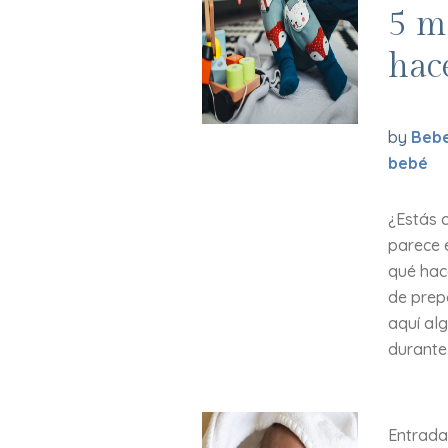
5 m
hac
by
Bebe
bebé
¿Estás 
parece 
qué hace
de prep
aquí al
durante 
Entrada