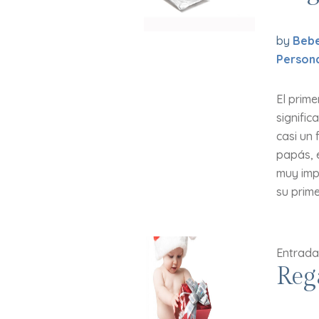
by
Bebe
Person
El prim
signifi
casi un 
papás, 
muy impo
su prime
Entrada
Reg